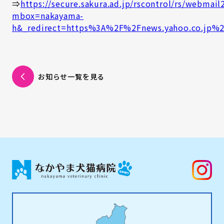
⇒
https://secure.sakura.ad.jp/rscontrol/rs/webmail
mbox=nakayama-
h&_redirect=https%3A%2F%2Fnews.yahoo.co.jp%2
お知らせ一覧を見る