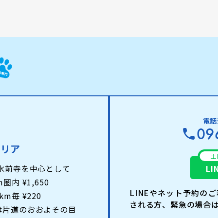
電話受
09
エリア
土
L
 水前寺を中心として
圏内 ¥1,650
LINEやネット予約の
m毎 ¥220
される方、緊急の場合
は片道のおおよその目