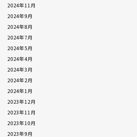
を進めております！ 災害時などの緊急時にも地
2024年11月
域の皆様に往診獣医師、看護師、トリマーとし
2024年9月
てできる事を考え ご提供できる備えをして参り
ますのでよろしくお願いいたします
ペット
2024年8月
訪問介護・看護 シッターココサラでは ペット
2024年7月
のお世話代行や各ご家庭の様々なお悩みをお伺
2024年5月
いしております！ 動物看護師が訪問し、対応い
2024年4月
たします
詳細はHPからもご確認ください⇒
https://cocosara-pet.studio.site
2024年3月
2024年2月
2024年1月
2023年12月
2023年11月
2023年10月
2023年9月