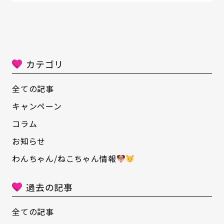
photo studio 雪と月さん にご協力いただ
き、ペット防災セミナーを開催いたしました
ご協力くださった方々、そして遠方からお越し
下さった方々には心より感謝申し上げます。 大
自然の中、皆さま熱心に聞いてくださっていま
カテゴリ
した
今後の災害等への備えになるきっかけと
なってくれていたら幸いです
また、ペット防
全ての記事
災セミナーにあたっての事前アンケートに ご協
キャンペーン
力くださった飼い主様にも心より感謝申し上げ
コラム
ます。 アンケート結果ではなかやま犬猫病院で
お知らせ
できる事を見直すきっかけにもなりました
熊
本地震を経験された方も多くいらっしゃるかと
わんちゃん/ねこちゃん情報
思いますが、 防災の備え、そしてペット防災の
備えをしていない方の割合も多い結果となりま
過去の記事
した。 ぜひ自分ごとにするために３つのことを
意識してみてください
知識、備え、行動 こ
全ての記事