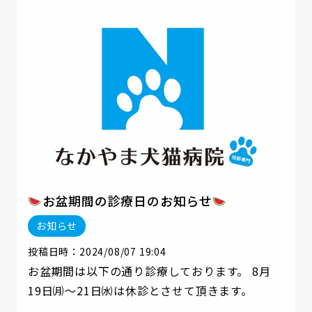
やま犬猫病院でできる災害時の対応や対策マニ
ュアルについてお伝えいたします
ペットと災
害を乗り越える際に大切なのは 『自助』となり
ます！ 飼い主様が飼っている子の備えを平時か
ら整えておくことが 災害時には大きな差となり
ます
ですが、共に助け合う 『共助』も大切で
す！ 私たちなかやま犬猫病院では『共助』にも
備えて飼い主様とペットたちのために 災害の前
から事前の知識・備え・行動を行い有事の際に
も 皆様に少しでも安心をお届けできるように努
お盆期間の診療日のお知らせ
めてまいります
お知らせ
投稿日時：2024/08/07 19:04
お盆期間は以下の通り診療しております。 8月
19日㈪～21日㈬は休診とさせて頂きます。