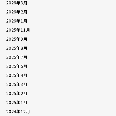
の３つが揃う事で災害対策が『自分ごと』に変
2026年3月
わってきます！ 熊本地震の際には、水不足にこ
2026年2月
まったという方が多い結果となっています。 こ
2026年1月
の貴重な水の資源をペットと避難する際に 最小
限で使用するためには何が必要でしょうか？ 飼
2025年11月
い主様とペットたちが困らないための災害対
2025年9月
策、減災、防災への意識を高め ペットがいるか
2025年8月
らあきらめるといったことがなくなる地域
2025年7月
へ！！ みんな一緒に災害から避難できるように
なっていけるよう、 今後もなかやま犬猫病院と
2025年5月
提携した活動を続けていきたいと思います
2025年4月
なかやま犬猫病院、ココサラに期待することと
2025年3月
して挙げていただいたご意見を参考に、 具体的
2025年2月
な活動として継続的な往診や訪問でのケアはも
ちろんのこと、 フードをはじめとする備蓄品へ
2025年1月
の配給や情報を提供できるように現在話し合い
2024年12月